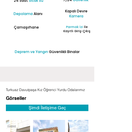
24 Saat
Sıcak Su
Kapalı Devre
Depolama
Alanı
Kamera
Çamaşırhane
Parmak İzi
İle
Kayıtlı Giriş-Çıkış
Deprem ve Yangın
Güvenlikli Binalar
Turkuaz Davutpaşa Kız Öğrenci Yurdu Odalarımız
Görseller
Şimdi İletişime Geç