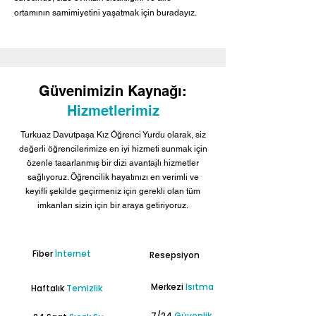
ortamının samimiyetini yaşatmak için buradayız.
Güvenimizin Kaynağı:
Hizmetlerimiz
Turkuaz Davutpaşa Kız Öğrenci Yurdu olarak, siz
değerli öğrencilerimize en iyi hizmeti sunmak için
özenle tasarlanmış bir dizi avantajlı hizmetler
sağlıyoruz. Öğrencilik hayatınızı en verimli ve
keyifli şekilde geçirmeniz için gerekli olan tüm
imkanları sizin için bir araya getiriyoruz.
Fiber
İnternet
Resepsiyon
Merkezi
Isıtma
Haftalık
Temizlik
7/24
Güvenlik